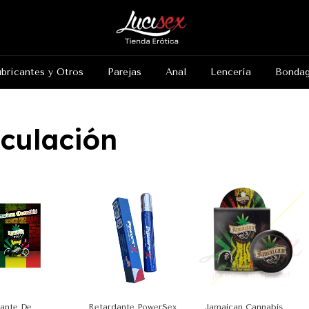
bricantes y Otros
Parejas
Anal
Lencería
Bonda
culación
ante De
Retardante PowerSex
Jamaican Cannabis