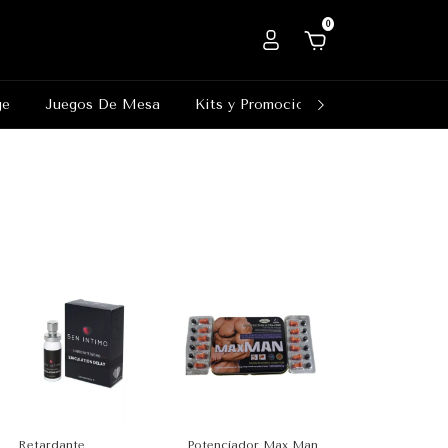
0
ge
Juegos De Mesa
Kits y Promociones
Outlet
Retardante
Potenciador Max Man