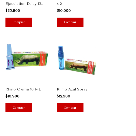
Ejaculation Delay 15
x 2
ML
$35.900
$10.000
Rhino Azul Spray
Rhino Crema 10 ML
$12.900
$10.900