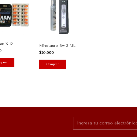
n X 12
Minotauro Bw 3 ML
00
$20.000