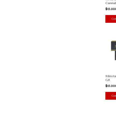
Cannab
$15.0
Minota
GR
$15.0