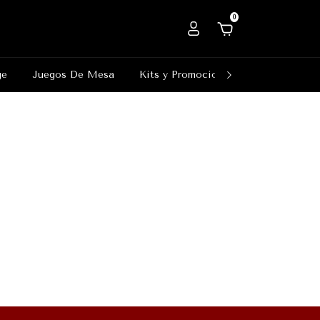
0
ge
Juegos De Mesa
Kits y Promociones
Outlet