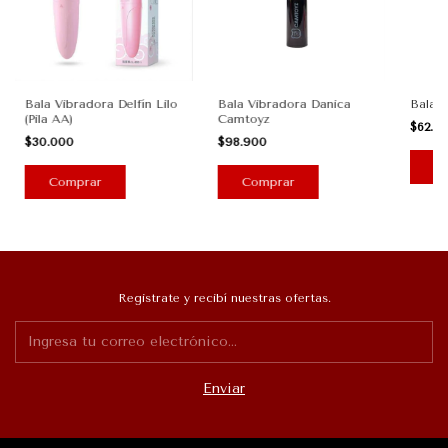
Bala Vibradora Delfín Lilo
Bala Vibradora Danica
Bala V
(Pila AA)
Camtoyz
$62.0
$30.000
$98.900
Registrate y recibí nuestras ofertas.