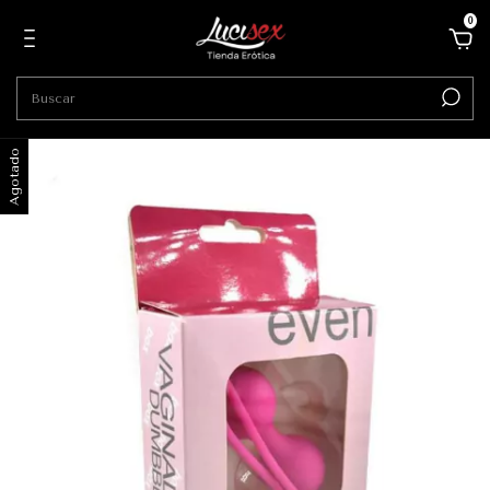
0
Agotado