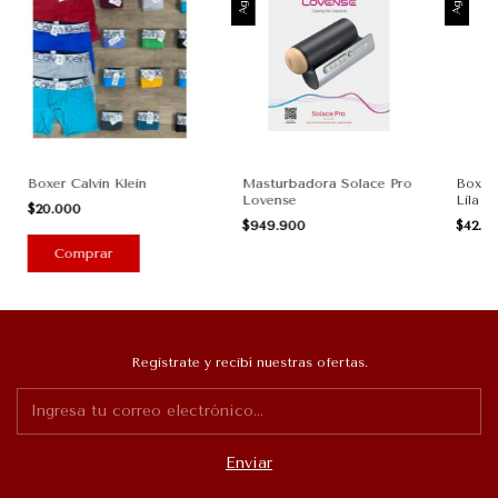
Boxer Calvin Klein
Masturbadora Solace Pro
Boxer
Lovense
Lila
$20.000
$949.900
$42.0
Registrate y recibí nuestras ofertas.