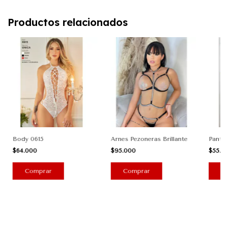
Productos relacionados
Body 0615
Arnes Pezoneras Brillante
Panty 
$64.000
$95.000
$55.0
Comprar
Comprar
C