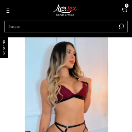
0
Agotado