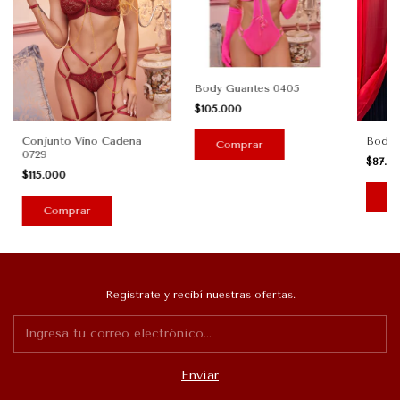
Body Guantes 0405
$105.000
Conjunto Vino Cadena
Body T
0729
$87.9
$115.000
C
Comprar
Registrate y recibí nuestras ofertas.