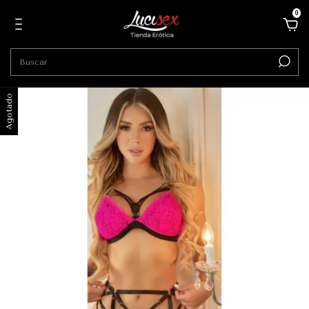
0
Agotado