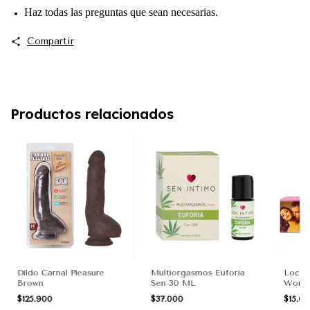
Haz todas las preguntas que sean necesarias.
Compartir
Productos relacionados
Dildo Carnal Pleasure
Multiorgasmos Euforia
Locio
Brown
Sen 30 ML
Woma
$125.900
$37.000
$15.0