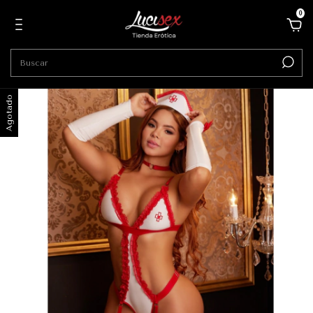
0
Agotado