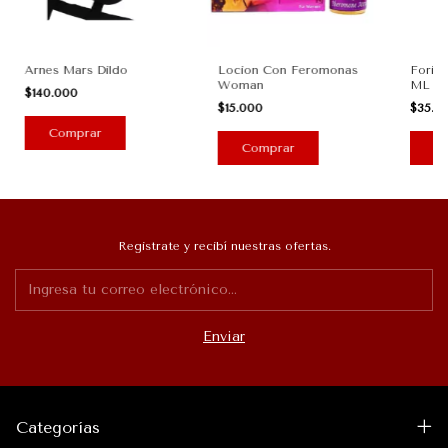
Arnes Mars Dildo
Locion Con Feromonas
Foria
Woman
ML
$140.000
$15.000
$35.0
Registrate y recibí nuestras ofertas.
Categorías