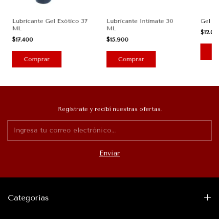
Lubricante Gel Exótico 37
Lubricante Intimate 30
Gel E
ML
ML
$12.0
$17.400
$15.900
Registrate y recibí nuestras ofertas.
Categorías