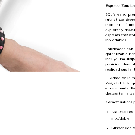
Esposas Zen: La
¿Quieres sorpre
rutina?
Las Espo
momentos íntimo
explorar y descu
esposas transfo
inolvidables.
Fabricadas con
garantizan dura
incluye una
susp
posición, dándol
realidad sus fan
Olvídate de la 
Zen
, el detalle
emocionante. Pe
despiertan la pas
Características p
Material res
inoxidable
Suspensión d