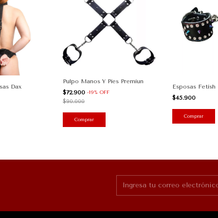
Pulpo Manos Y Pies Premiun
sas Dax
Esposas Fetish
$72.900
-
19
%
OFF
$45.900
$90.000