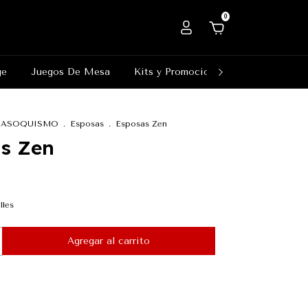
0
ge
Juegos De Mesa
Kits y Promociones
Outlet
ASOQUISMO
.
Esposas
.
Esposas Zen
s Zen
lles