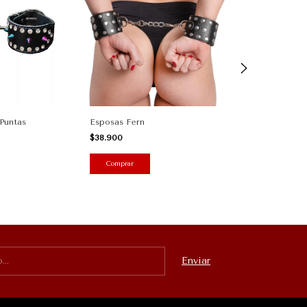
 Puntas
Esposas Fern
Esposas Ft
$38.900
$24.900