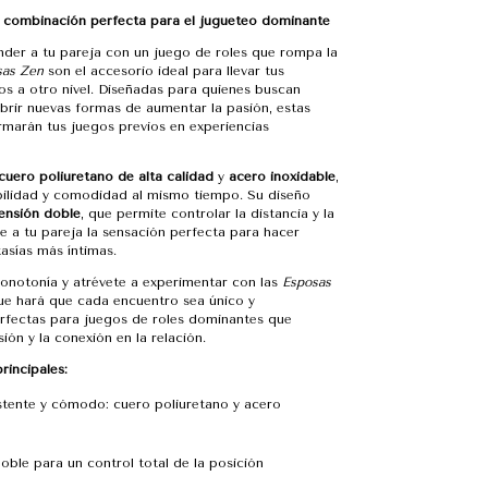
 combinación perfecta para el jugueteo dominante
nder a tu pareja con un juego de roles que rompa la
sas Zen
son el accesorio ideal para llevar tus
s a otro nivel. Diseñadas para quienes buscan
brir nuevas formas de aumentar la pasión, estas
rmarán tus juegos previos en experiencias
cuero poliuretano de alta calidad
y
acero inoxidable
,
bilidad y comodidad al mismo tiempo. Su diseño
ensión doble
, que permite controlar la distancia y la
e a tu pareja la sensación perfecta para hacer
tasías más íntimas.
monotonía y atrévete a experimentar con las
Esposas
 que hará que cada encuentro sea único y
rfectas para juegos de roles dominantes que
ión y la conexión en la relación.
rincipales:
istente y cómodo: cuero poliuretano y acero
oble para un control total de la posición