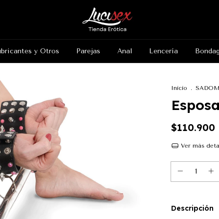
bricantes y Otros
Parejas
Anal
Lencería
Bonda
Inicio
.
SADOM
Esposa
$110.900
Ver más deta
Descripción