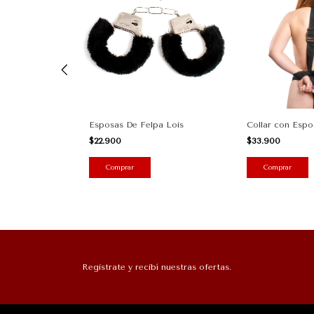
SM de Barras
Esposas De Felpa Lois
Collar con Espo
o
$22.900
$33.900
Registrate y recibí nuestras ofertas.