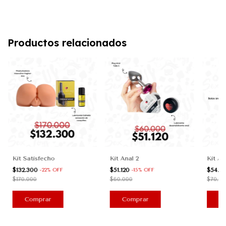
Productos relacionados
Kit Satisfecho
Kit Anal 2
Kit An
$132.300
$51.120
$54.0
-
22
%
OFF
-
15
%
OFF
$170.000
$60.000
$70.00