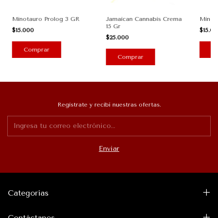
Minotauro Prolog 3 GR
Jamaican Cannabis Crema
Minot
15 Gr
$15.000
$15.0
$25.000
Registrate y recibí nuestras ofertas.
Categorías
Contáctanos