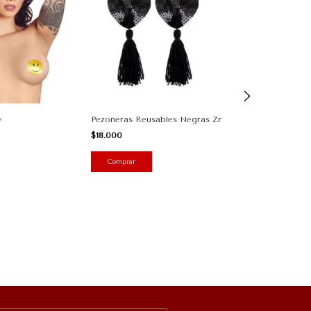
y
Pezoneras Reusables Negras Zr
Pezoneras Nude
$18.000
$10.000
Comprar