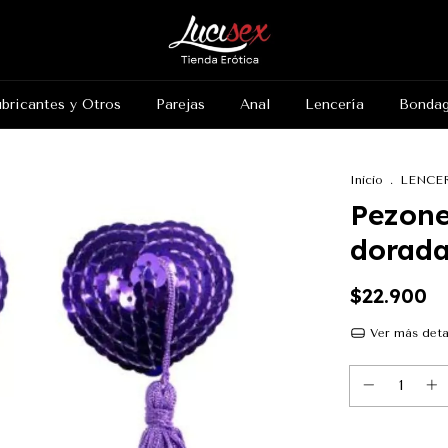
bricantes y Otros
Parejas
Anal
Lencería
Bonda
Inicio
.
LENCE
Pezone
dorad
$22.900
Ver más deta