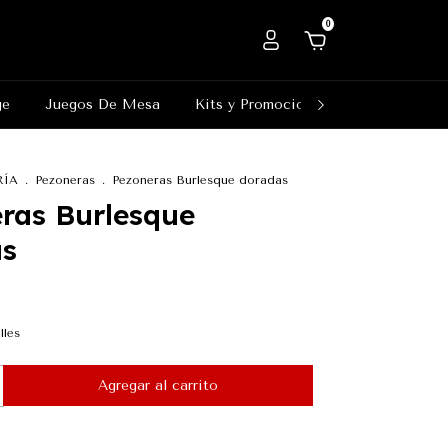
0
ge
Juegos De Mesa
Kits y Promociones
Outlet
RÍA
.
Pezoneras
.
Pezoneras Burlesque doradas
ras Burlesque
as
lles