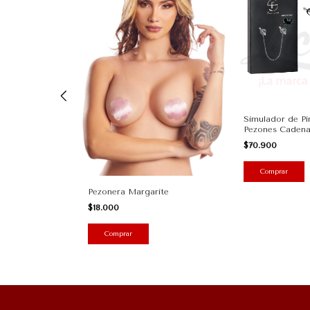
das 030040
Simulador de Pi
Pezones Cadena
$70.900
Pezonera Margarite
$18.000