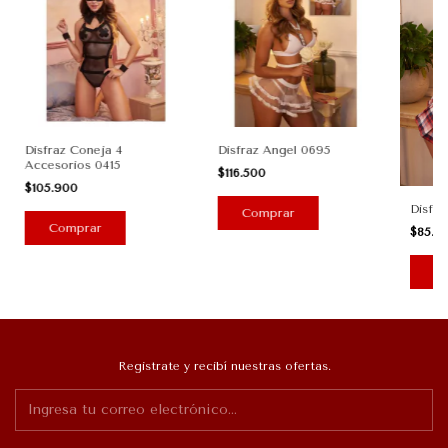
Disfraz Coneja 4
Disfraz Angel 0695
Accesorios 0415
$116.500
$105.900
Disfra
Comprar
Comprar
$85.9
C
Registrate y recibí nuestras ofertas.