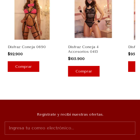
Disfraz Coneja 0690
Disfraz Coneja 4
Disfra
Accesorios 0415
$92.900
$95.0
$105.900
Comprar
C
Comprar
Registrate y recibí nuestras ofertas.