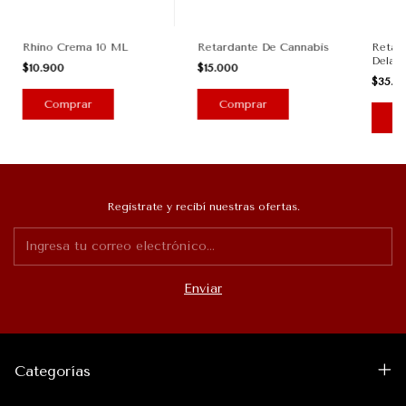
Rhino Crema 10 ML
Retardante De Cannabis
Retard
Delay
$10.900
$15.000
$35.9
Registrate y recibí nuestras ofertas.
Categorías