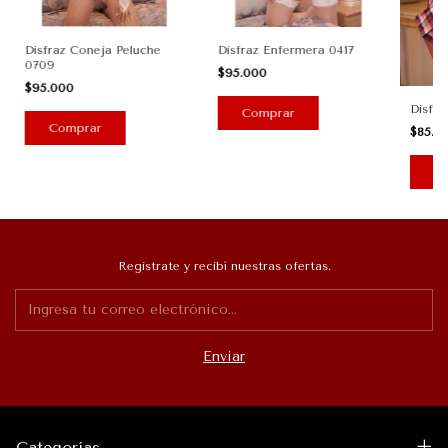
Disfraz Coneja Peluche
Disfraz Enfermera 0417
0709
$95.000
$95.000
Disfra
Comprar
Comprar
$85.9
C
Registrate y recibí nuestras ofertas.
Categorías