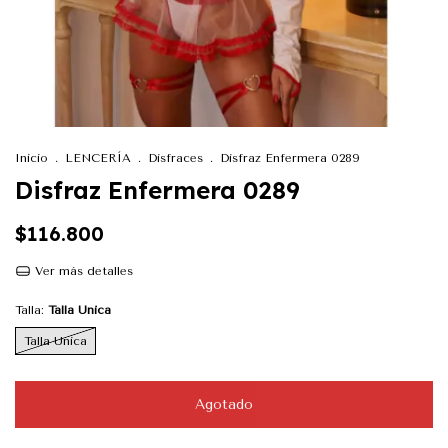
Inicio
.
LENCERÍA
.
Disfraces
.
Disfraz Enfermera 0289
Disfraz Enfermera 0289
$116.800
Ver más detalles
Talla:
Talla Unica
Talla Unica