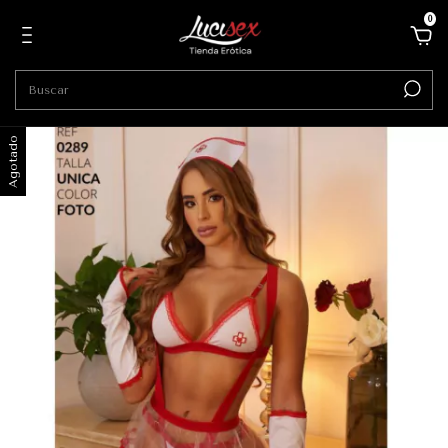
0
Agotado